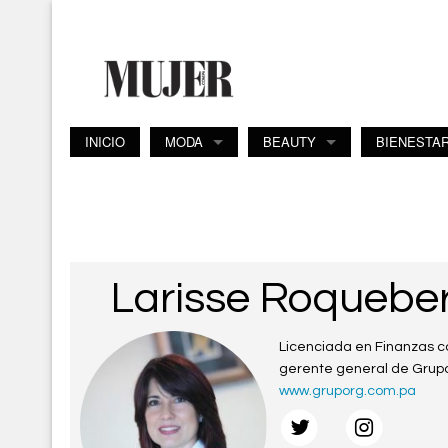
Pasar al contenido principal
INICIO
MODA
BEAUTY
BIENESTA
Larisse Roqueber
Licenciada en Finanzas co
gerente general de Grupo
www.gruporg.com.pa