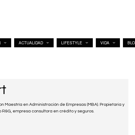
R
ACTUALIDAD
LIFESTYLE
VIDA
BL
t
n Maestría en Administración de Empresas (MBA). Propietaria y
 R&G, empresa consultora en crédito y seguros.