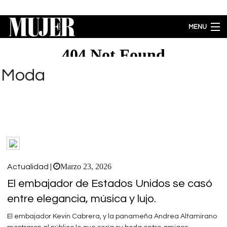
Pasar al contenido principal
MENU
MODA
BELLEZA
Moda
BIENESTAR
ACTUALIDAD
LIFESTYLE
PARA PADRES
ENTRETENIMIENTO
EMPODERAMIENTO
Brecha salarial por género se ubica en 5.77% a favor de los hombres
Marzo 23, 2026
Actualidad |
El embajador de Estados Unidos se casó
entre elegancia, música y lujo.
El embajador Kevin Cabrera, y la panameña Andrea Altamirano