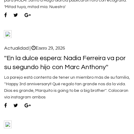
para ¡HOLA!. Junto a Hugo García publicaron foto con ecografía:
'Mitad tuya, mitad mía. Nuestro'
Enero 29, 2026
Actualidad |
''En la dulce espera: Nadia Ferreira va por
su segundo hijo con Marc Anthony''
La pareja está contenta de tener un miembro más de su familia,
''Happy 3rd anniversary!! Qué regalo tan grande nos da la vida.
Dios es grande, Marquito is going to be a big brother''. Colocaron
vía instagram ambos