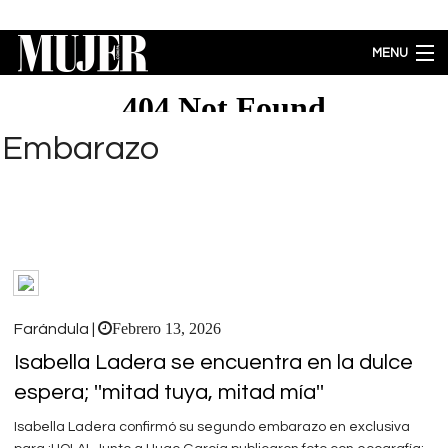
Pasar al contenido principal
MENU
MODA
BELLEZA
Embarazo
BIENESTAR
ACTUALIDAD
LIFESTYLE
PARA PADRES
ENTRETENIMIENTO
EMPODERAMIENTO
Brecha salarial por género se ubica en 5.77% a favor de los hombres
Febrero 13, 2026
Farándula |
Isabella Ladera se encuentra en la dulce
espera; ''mitad tuya, mitad mía''
Isabella Ladera confirmó su segundo embarazo en exclusiva