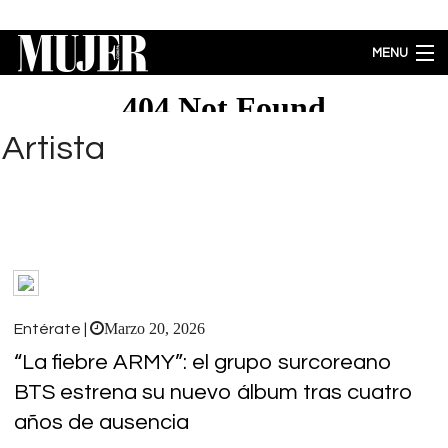
Pasar al contenido principal
MENU
MODA
BELLEZA
Artista
BIENESTAR
ACTUALIDAD
LIFESTYLE
PARA PADRES
ENTRETENIMIENTO
EMPODERAMIENTO
Brecha salarial por género se ubica en 5.77% a favor de los hombres
Marzo 20, 2026
Entérate |
“La fiebre ARMY”: el grupo surcoreano
BTS estrena su nuevo álbum tras cuatro
años de ausencia