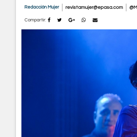
Redacción Mujer
revistamujer@epasa.com
@M
Compartir: