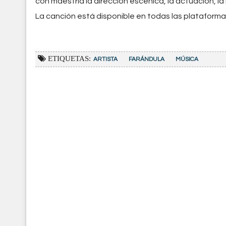
con maestría la dirección escénica, la actuación, l
La canción está disponible en todas las plataformas 
ETIQUETAS:
ARTISTA
FARÁNDULA
MÚSICA