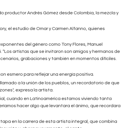
ido productor Andrés Gómez desde Colombia, la mezcla y
ry, el estudio de Omar y Carmen Alfanno, quienes
 exponentes del género como Tony Flores, Manuel
di. “Los artistas que se invitaron son amigos y hermanos de
cenarios, grabaciones y también en momentos difíciles.
.
con esmero para reflejar una energía positiva.
llamado a la unión de los pueblos, un recordatorio de que
ones", expresa la artista.
al, cuando en Latinoamérica estamos viviendo tanta
eríamos hacer algo que levantara el ánimo, que recordara
tapa en la carrera de esta artista integral, que combina