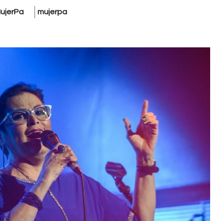
ujerPa
mujerpa