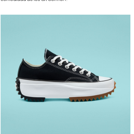
run_star_hike.jpeg