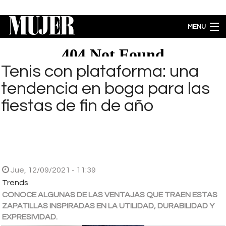
Pasar al contenido principal
MENU
MODA
BELLEZA
Tenis con plataforma: una
BIENESTAR
tendencia en boga para las
ACTUALIDAD
fiestas de fin de año
LIFESTYLE
PARA PADRES
ENTRETENIMIENTO
EMPODERAMIENTO
Brecha salarial por género se ubica en 5.77% a favor de los hombres
Jue, 12/09/2021 - 11:39
Trends
CONOCE ALGUNAS DE LAS VENTAJAS QUE TRAEN ESTAS
ZAPATILLAS INSPIRADAS EN LA UTILIDAD, DURABILIDAD Y
EXPRESIVIDAD.