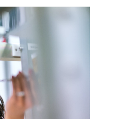
para_las_mujeres_profesio