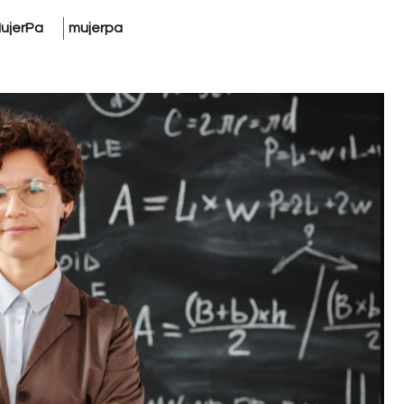
ujerPa
mujerpa