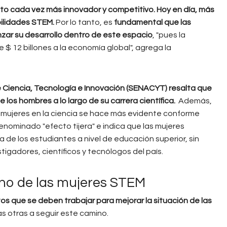
elto cada vez más innovador y competitivo. Hoy en día, más
bilidades STEM.
Por lo tanto, es
fundamental que las
zar su desarrollo dentro de este espacio
, "pues la
$ 12 billones a la economía global", agrega la
e Ciencia, Tecnología e Innovación (SENACYT) resalta que
 los hombres a lo largo de su carrera científica.
Además,
y mujeres en la ciencia se hace más evidente conforme
denominado "efecto tijera" e indica que las mujeres
 de los estudiantes a nivel de educación superior, sin
igadores, científicos y tecnólogos del país.
ino de las mujeres STEM
tos que se deben trabajar para mejorar la situación de las
s otras a seguir este camino.