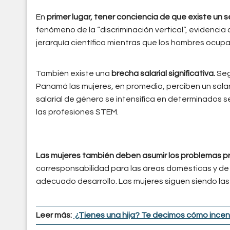
En
primer lugar, tener conciencia de que existe un se
fenómeno de la “discriminación vertical”, evidencia
jerarquía científica mientras que los hombres ocupa
También existe una
brecha salarial significativa.
Seg
Panamá las mujeres, en promedio, perciben un salar
salarial de género se intensifica en determinados 
las profesiones STEM.
Las mujeres también deben asumir los problemas pro
corresponsabilidad para las áreas domésticas y de c
adecuado desarrollo. Las mujeres siguen siendo las
Leer más:
¿Tienes una hija? Te decimos cómo incent