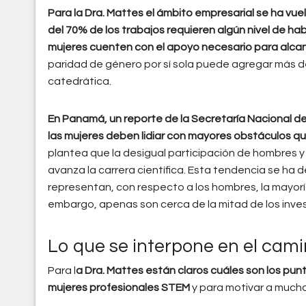
Para la Dra. Mattes el ámbito empresarial se ha vu
del 70% de los trabajos requieren algún nivel de ha
mujeres cuenten con el apoyo necesario para alcan
paridad de género por sí sola puede agregar más de 
catedrática.
En Panamá, un reporte de la Secretaría Nacional d
las mujeres deben lidiar con mayores obstáculos que
plantea que la desigual participación de hombres 
avanza la carrera científica. Esta tendencia se ha 
representan, con respecto a los hombres, la mayoría
embargo, apenas son cerca de la mitad de los invest
Lo que se interpone en el cam
Para l
a Dra. Mattes están claros cuáles son los pun
mujeres profesionales STEM
y para motivar a mucha