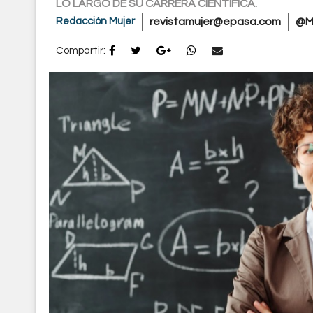
LO LARGO DE SU CARRERA CIENTÍFICA.
Redacción Mujer
revistamujer@epasa.com
@M
Compartir: