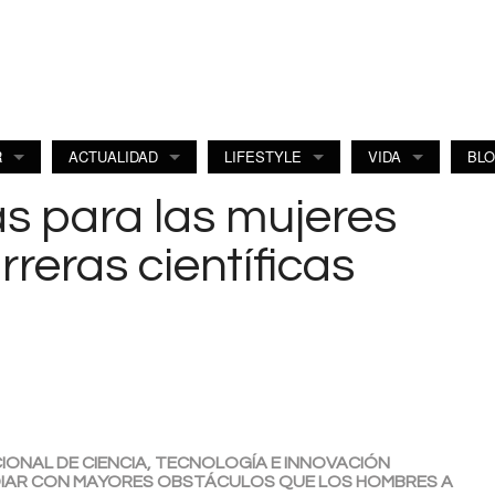
R
ACTUALIDAD
LIFESTYLE
VIDA
BL
as para las mujeres
reras científicas
IONAL DE CIENCIA, TECNOLOGÍA E INNOVACIÓN
IDIAR CON MAYORES OBSTÁCULOS QUE LOS HOMBRES A