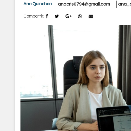
Ana Quinchoa
anacris0794@gmail.com
ana_c
Compartir: