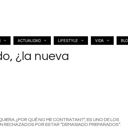
R
ACTUALIDAD
LIFESTYLE
VIDA
BL
do, ¿la nueva
QUIERA ¿POR QUÉ NO ME CONTRATAN?”, ES UNO DE LOS
N RECHAZADOS POR ESTAR “DEMASIADO PREPARADOS”.