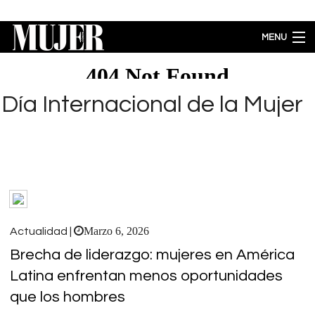
Pasar al contenido principal
MENU
MODA
BELLEZA
Día Internacional de la Mujer
BIENESTAR
ACTUALIDAD
LIFESTYLE
PARA PADRES
ENTRETENIMIENTO
EMPODERAMIENTO
Brecha salarial por género se ubica en 5.77% a favor de los hombres
Marzo 6, 2026
Actualidad |
Brecha de liderazgo: mujeres en América
Latina enfrentan menos oportunidades
que los hombres