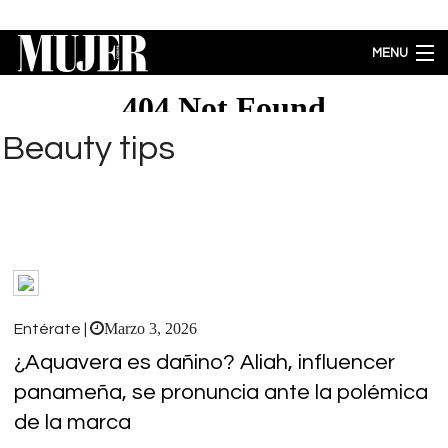
Pasar al contenido principal
MENU
MODA
BELLEZA
Beauty tips
BIENESTAR
ACTUALIDAD
LIFESTYLE
PARA PADRES
ENTRETENIMIENTO
EMPODERAMIENTO
Brecha salarial por género se ubica en 5.77% a favor de los hombres
Marzo 3, 2026
Entérate |
¿Aquavera es dañino? Aliah, influencer
panameña, se pronuncia ante la polémica
de la marca