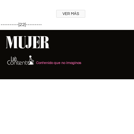
VER MÁS
----------|22|---------
Contenido que no imaginas