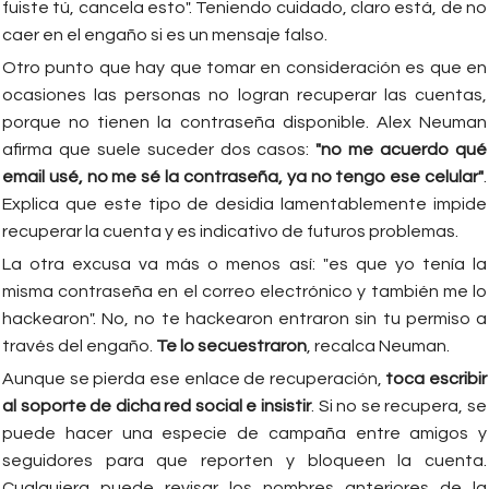
fuiste tú, cancela esto". Teniendo cuidado, claro está, de no
caer en el engaño si es un mensaje falso.
Otro punto que hay que tomar en consideración es que en
ocasiones las personas no logran recuperar las cuentas,
porque no tienen la contraseña disponible. Alex Neuman
afirma que suele suceder dos casos:
"no me acuerdo qué
email usé, no me sé la contraseña, ya no tengo ese celular"
.
Explica que este tipo de desidia lamentablemente impide
recuperar la cuenta y es indicativo de futuros problemas.
La otra excusa va más o menos así: "es que yo tenía la
misma contraseña en el correo electrónico y también me lo
hackearon". No, no te hackearon entraron sin tu permiso a
través del engaño.
Te lo secuestraron
, recalca Neuman.
Aunque se pierda ese enlace de recuperación,
toca escribir
al soporte de dicha red social e insistir
. Si no se recupera, se
puede hacer una especie de campaña entre amigos y
seguidores para que reporten y bloqueen la cuenta.
Cualquiera puede revisar los nombres anteriores de la