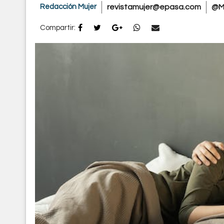
Redacción Mujer
revistamujer@epasa.com
@M
Compartir: