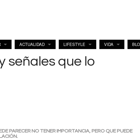
R
ACTUALIDAD
LIFESTYLE
VIDA
BL
 y señales que lo
EDE PARECER NO TENER IMPORTANCIA, PERO QUE PUEDE
LACIÓN.