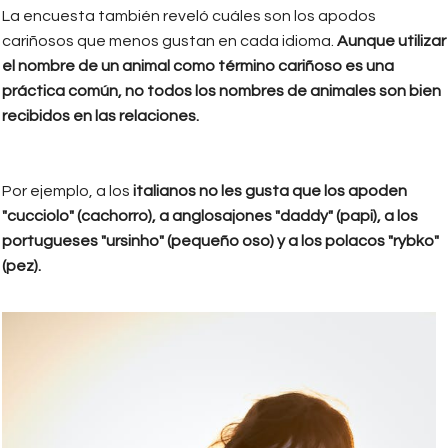
La encuesta también reveló cuáles son los apodos
cariñosos que menos gustan en cada idioma.
Aunque utilizar
el nombre de un animal como término cariñoso es una
práctica común, no todos los nombres de animales son bien
recibidos en las relaciones.
Por ejemplo, a los
italianos no les gusta que los apoden
"cucciolo" (cachorro), a anglosajones "daddy" (papi), a los
portugueses "ursinho" (pequeño oso) y a los polacos "rybko"
(pez).
free-photo-of-hombre-pareja-mujer-
feliz.jpeg