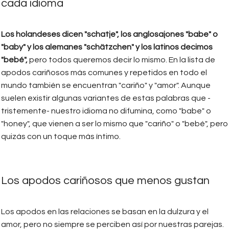
cada idioma
Los holandeses dicen "schatje", los anglosajones "babe" o
"baby" y los alemanes "schätzchen" y los latinos decimos
"bebé",
pero todos queremos decir lo mismo. En la lista de
apodos cariñosos más comunes y repetidos en todo el
mundo también se encuentran "cariño" y "amor". Aunque
suelen existir algunas variantes de estas palabras que -
tristemente- nuestro idioma no difumina, como "babe" o
"honey", que vienen a ser lo mismo que "cariño" o "bebé", pero
quizás con un toque más íntimo.
Los apodos cariñosos que menos gustan
Los apodos en las relaciones se basan en la dulzura y el
amor, pero no siempre se perciben así por nuestras parejas.