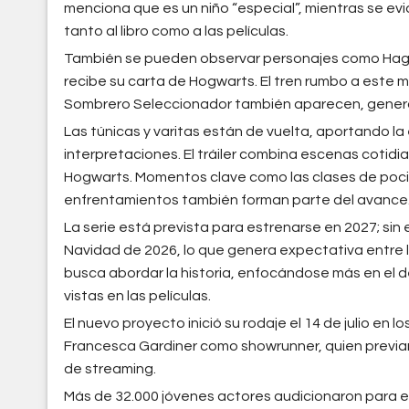
menciona que es un niño “especial”, mientras se ev
tanto al libro como a las películas.
También se pueden observar personajes como Hag
recibe su carta de Hogwarts. El tren rumbo a este
Sombrero Seleccionador también aparecen, genera
Las túnicas y varitas están de vuelta, aportando la
interpretaciones. El tráiler combina escenas cotidia
Hogwarts. Momentos clave como las clases de pocion
enfrentamientos también forman parte del avance
La serie está prevista para estrenarse en 2027; sin
Navidad de 2026, lo que genera expectativa entre
busca abordar la historia, enfocándose más en el de
vistas en las películas.
El nuevo proyecto inició su rodaje el 14 de julio en
Francesca Gardiner como showrunner, quien previ
de streaming.
Más de 32.000 jóvenes actores audicionaron para e