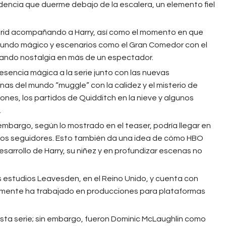
idencia que duerme debajo de la escalera, un elemento fiel
rid acompañando a Harry, así como el momento en que
 mundo mágico y escenarios como el Gran Comedor con el
ndo nostalgia en más de un espectador.
 esencia mágica a la serie junto con las nuevas
nas del mundo “muggle” con la calidez y el misterio de
es, los partidos de Quidditch en la nieve y algunos
.
 embargo, según lo mostrado en el teaser, podría llegar en
 los seguidores. Esto también da una idea de cómo HBO
sarrollo de Harry, su niñez y en profundizar escenas no
 los estudios Leavesden, en el Reino Unido, y cuenta con
amente ha trabajado en producciones para plataformas
sta serie; sin embargo, fueron Dominic McLaughlin como