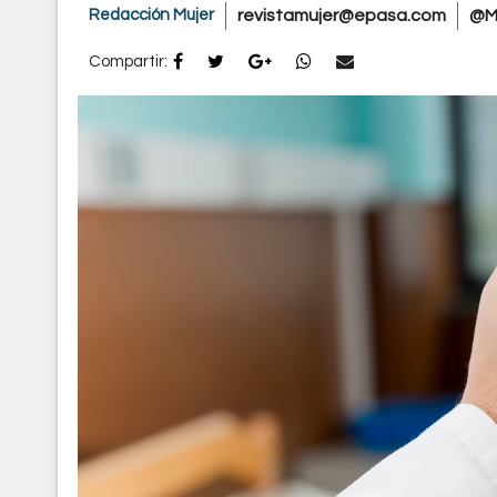
Redacción Mujer
revistamujer@epasa.com
@M
Compartir: