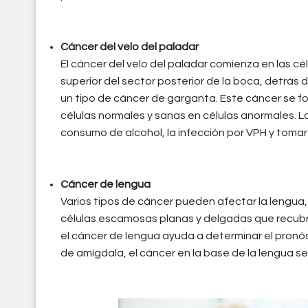
Cáncer del velo del paladar
El cáncer del velo del paladar comienza en las cé
superior del sector posterior de la boca, detrás d
un tipo de cáncer de garganta. Este cáncer se f
células normales y sanas en células anormales. L
consumo de alcohol, la infección por VPH y tomar
Cáncer de lengua
Varios tipos de cáncer pueden afectar la lengua, 
células escamosas planas y delgadas que recubren
el cáncer de lengua ayuda a determinar el pronós
de amígdala, el cáncer en la base de la lengua s