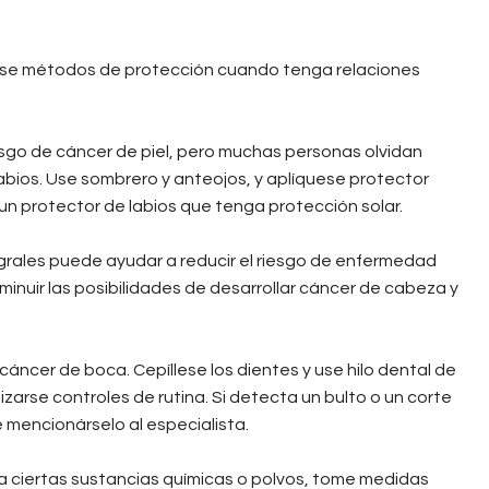
y use métodos de protección cuando tenga relaciones
iesgo de cáncer de piel, pero muchas personas olvidan
labios. Use sombrero y anteojos, y aplíquese protector
un protector de labios que tenga protección solar.
tegrales puede ayudar a reducir el riesgo de enfermedad
inuir las posibilidades de desarrollar cáncer de cabeza y
cáncer de boca. Cepíllese los dientes y use hilo dental de
izarse controles de rutina. Si detecta un bulto o un corte
 mencionárselo al especialista.
a ciertas sustancias químicas o polvos, tome medidas