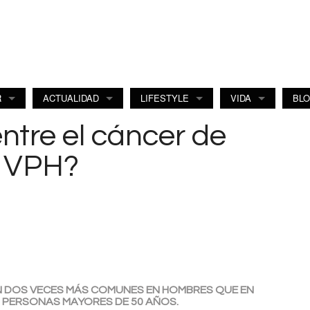
R
ACTUALIDAD
LIFESTYLE
VIDA
BL
ntre el cáncer de
l VPH?
N DOS VECES MÁS COMUNES EN HOMBRES QUE EN
 PERSONAS MAYORES DE 50 AÑOS.