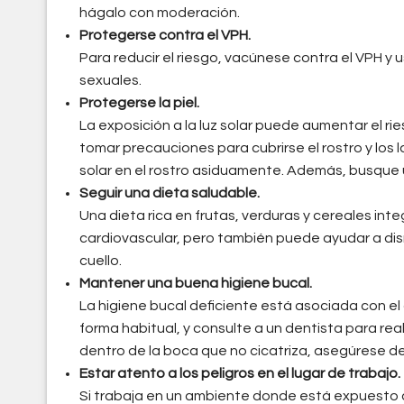
hágalo con moderación.
Protegerse contra el VPH.
Para reducir el riesgo, vacúnese contra el VPH 
sexuales.
Protegerse la piel.
La exposición a la luz solar puede aumentar el r
tomar precauciones para cubrirse el rostro y los 
solar en el rostro asiduamente. Además, busque 
Seguir una dieta saludable.
Una dieta rica en frutas, verduras y cereales in
cardiovascular, pero también puede ayudar a dism
cuello.
Mantener una buena higiene bucal.
La higiene bucal deficiente está asociada con el 
forma habitual, y consulte a un dentista para real
dentro de la boca que no cicatriza, asegúrese de
Estar atento a los peligros en el lugar de trabajo.
Si trabaja en un ambiente donde está expuesto 