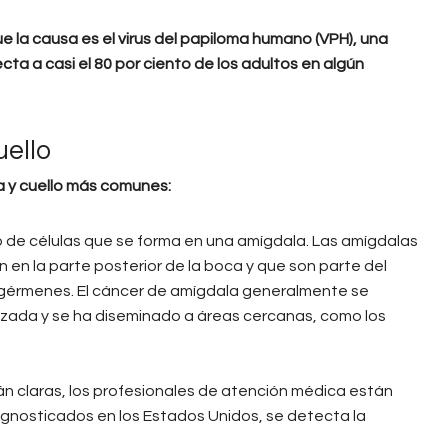
e la causa es el virus del papiloma humano (VPH), una
cta a casi el 80 por ciento de los adultos en algún
uello
a y cuello más comunes:
 de células que se forma en una amígdala. Las amígdalas
en la parte posterior de la boca y que son parte del
 gérmenes. El cáncer de amígdala generalmente se
zada y se ha diseminado a áreas cercanas, como los
án claras, los profesionales de atención médica están
agnosticados en los Estados Unidos, se detecta la