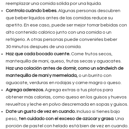
reemplazar una comida sólida por una líquida.
Controla cuándo bebes.
Algunas personas descubren
que beber líquidos antes de las comidas reduce su
apetito. En ese caso, puede ser mejor tomar bebidas con
alto contenido calórico junto con una comida o un
refrigerio. A otras personas puede convenirles beber
30 minutos después de una comida.
Haz que cada bocado cuente.
Come frutos secos,
mantequilla de maní, queso, frutas secas y aguacates.
Haz una colación antes de dormir, como un sándwich de
mantequilla de maní y mermelada,
o un burrito con
aguacate, verduras en rodajas y carne magra o queso.
Agrega aderezos.
Agrega extras a tus platos para
obtener más calorías, como queso en los guisos y huevos
revueltos y leche en polvo descremada en sopas y guisos.
Date un gusto de vez en cuando.
Incluso si tienes bajo
peso,
ten cuidado con el exceso de azúcar y grasa
. Una
porción de pastel con helado está bien de vez en cuando.