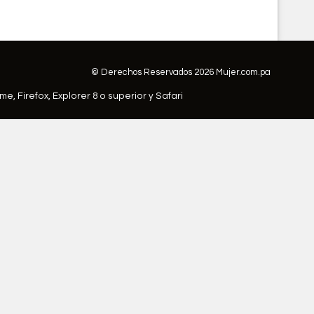
© Derechos Reservados 2026 Mujer.com.pa
ome,
Firefox
,
Explorer 8 o superior
y
Safari