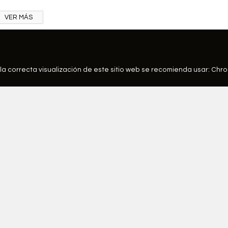
VER MÁS
la correcta visualización de este sitio web se recomienda usar:
Chr