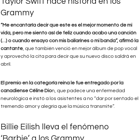
Taylor Swift hace historia en los
Grammy
“Me encantaría decir que este es el mejor momento de mi
vida, pero me siento así de feliz cuando acabo una canción
(…) o cuando ensayo con mis bailarines o mi banda”, afirmó la
cantante
, que también venció en mejor álbum de pop vocal
y aprovechó la cita para decir que su nuevo disco saldrá en
abril.
El premio en la categoría reina le fue entregado por la
canadiense Céline Dio
n, que padece una enfermedad
neurológica e instó a los asistentes a no “dar por sentado el
tremendo amor y alegría que la música transmite”.
Billie Eilish lleva el fenómeno
‘Barbie’ a los Grammy