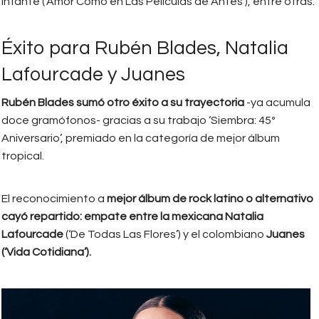
Infante (‘Amor Como en Las Películas de Antes’), entre otras.
Éxito para Rubén Blades, Natalia
Lafourcade y Juanes
Rubén Blades sumó otro éxito a su trayectoria
-ya acumula
doce gramófonos- gracias a su trabajo ‘Siembra: 45º
Aniversario’, premiado en la categoría de mejor álbum
tropical.
El reconocimiento a
mejor álbum de rock latino o alternativo
cayó repartido: empate entre la mexicana Natalia
Lafourcade
(‘De Todas Las Flores’) y el colombiano
Juanes
(‘Vida Cotidiana’).
natalia_lafourcade.jpg