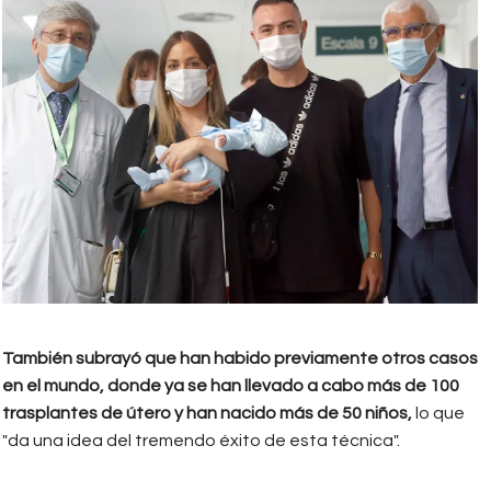
a pareja formada por Tamara y
Jesús posan con el conseller de
Salud, Manel Balcells (d), el jefe del
servicio de Ginecología del Hospital
Clínic, Francisco Carmona (i), y su
hijo, el pequeño Jesús. EFE/Toni
Albir
También subrayó que han habido previamente otros casos
en el mundo, donde ya se han llevado a cabo más de 100
trasplantes de útero y han nacido más de 50 niños,
lo que
"da una idea del tremendo éxito de esta técnica".