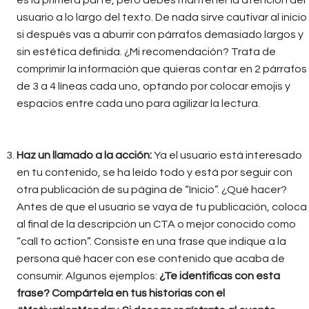
es la primera parte, pero debes mantener la atención del
usuario a lo largo del texto. De nada sirve cautivar al inicio
si después vas a aburrir con párrafos demasiado largos y
sin estética definida. ¿Mi recomendación? Trata de
comprimir la información que quieras contar en 2 párrafos
de 3 a 4 líneas cada uno, optando por colocar emojis y
espacios entre cada uno para agilizar la lectura.
Haz un llamado a la acción:
Ya el usuario está interesado
en tu contenido, se ha leído todo y está por seguir con
otra publicación de su página de “Inicio”. ¿Qué hacer?
Antes de que el usuario se vaya de tu publicación, coloca
al final de la descripción un CTA o mejor conocido como
“call to action”. Consiste en una frase que indique a la
persona qué hacer con ese contenido que acaba de
consumir. Algunos ejemplos:
¿Te identificas con esta
frase? Compártela en tus historias con el