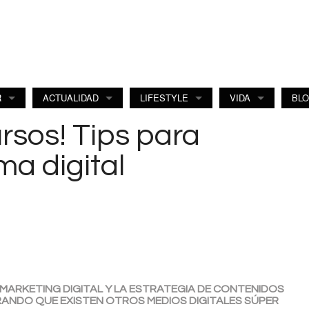
R
ACTUALIDAD
LIFESTYLE
VIDA
BL
rsos! Tips para
ma digital
 MARKETING DIGITAL Y LA ESTRATEGIA DE CONTENIDOS
ORANDO QUE EXISTEN OTROS MEDIOS DIGITALES SÚPER