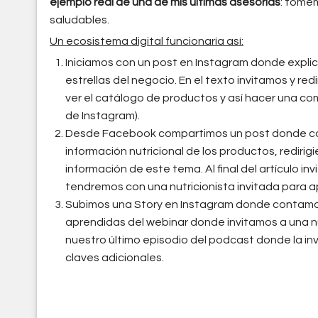
ejemplo real de una de mis últimas asesorías
: tome
saludables.
Un ecosistema digital funcionaría así:
Iniciamos con un post en Instagram donde expli
estrellas del negocio. En el texto invitamos y re
ver el catálogo de productos y así hacer una comp
de Instagram).
Desde Facebook compartimos un post donde con
información nutricional de los productos, rediri
información de este tema. Al final del artículo in
tendremos con una nutricionista invitada para a
Subimos una Story en Instagram donde contamos
aprendidas del webinar donde invitamos a una nu
nuestro último episodio del podcast donde la in
claves adicionales.