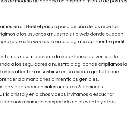
mos de modelo de negocio un emprendimiento de postres
camos en un Reel el paso a paso de una de las recetas
dirigimos a los usuarios a nuestro sitio web donde pueden
ra (este sitio web está en la biografía de nuestro perfil
tamos resumidamente la importancia de verificar la
giendo a los seguidores a nuestro blog, donde ampliamos la
vitamos al lector a inscribirse en un evento gratuito que
prender a armar planes alimenticios geniales.
 en videos secuenciales nuestras 3 lecciones
tricionista y en dichos videos invitamos a escuchar
vitada nos resume lo compartido en el evento y otras