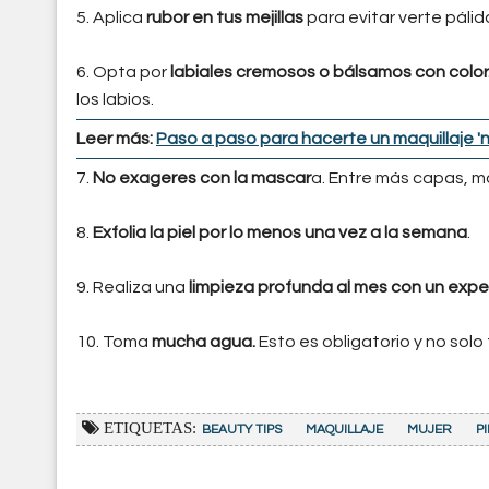
5. Aplica
rubor en tus mejillas
para evitar verte pálid
6. Opta por
labiales cremosos o bálsamos con color
los labios.
Leer más:
Paso a paso para hacerte un maquillaje 
7.
No exageres con la mascar
a. Entre más capas, m
8.
Exfolia la piel por lo menos una vez a la semana
.
9. Realiza una
limpieza profunda al mes con un expe
10. Toma
mucha agua.
Esto es obligatorio y no solo
ETIQUETAS:
BEAUTY TIPS
MAQUILLAJE
MUJER
PI