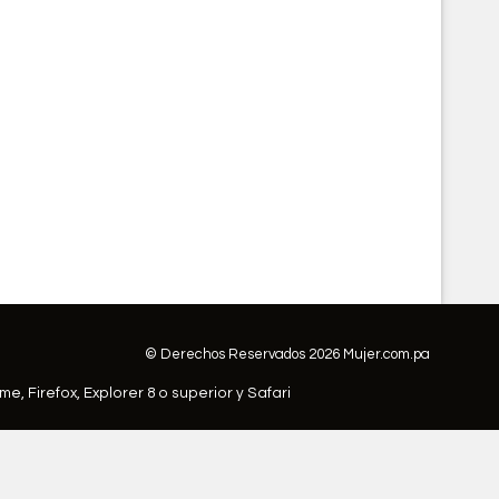
© Derechos Reservados 2026 Mujer.com.pa
ome,
Firefox
,
Explorer 8 o superior
y
Safari