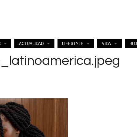
R
ACTUALIDAD
LIFESTYLE
VIDA
BL
_latinoamerica.jpeg