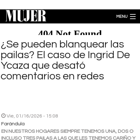
Pasar al contenido principal
MENU
MODA
BELLEZA
¿Se pueden blanquear las
BIENESTAR
pailas? El caso de Ingrid De
ACTUALIDAD
Ycaza que desató
LIFESTYLE
comentarios en redes
PARA PADRES
ENTRETENIMIENTO
EMPODERAMIENTO
Brecha salarial por género se ubica en 5.77% a favor de los hombres
Vie, 01/16/2026 - 15:08
Farándula
EN NUESTROS HOGARES SIEMPRE TENEMOS UNA, DOS O
INCLUSO TRES PAILAS A LAS QUE LES TENEMOS CARIÑO Y