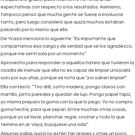
expectativas con respecto a los resultados. Asimismo,
tampoco pensó que mucha gente se fuese a involucrar
tanto, pero luego consideró que quizá muchos estaban
pasando por lo mismo que ella.
De Ycaza mencionó lo siguiente: “Es importante que
compartamos esa carga y de verdad que se los agradezco,
porque me sentí sola por un momento”.
Aprovechó para responder a aquellos haters que tuvieron la
osadía de insinuar que ella no es capaz de limpiar una paila
solo por sus uñas, porque se nota que “¡no saben limpiar!”.
Ella contestó: “Tiro drill, corto madera, pongo clavos con
martillo, pinto paredes y quedan de lujo. Pongo papel tapiz,
yo misma preparo la goma con la que lo pego. Yo no compro
goma hecha, para que sepan. Entre muchas otras cosas,
porque yo sé lavar, planchar, regar, cocinar y todo lo que
termina en ar. Vaya, búsquese una vida”.
Algunas pailas quizá no estén tan graves y otras un poco