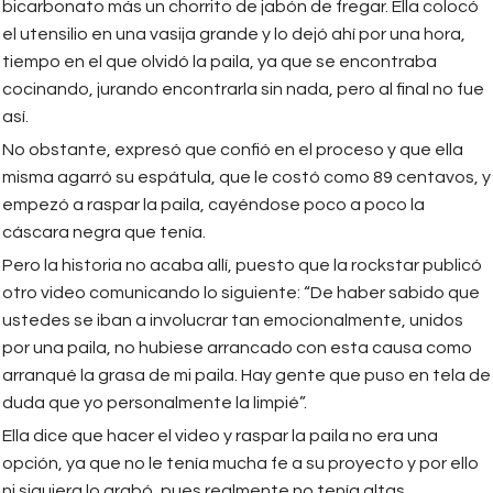
bicarbonato más un chorrito de jabón de fregar. Ella colocó
el utensilio en una vasija grande y lo dejó ahí por una hora,
tiempo en el que olvidó la paila, ya que se encontraba
cocinando, jurando encontrarla sin nada, pero al final no fue
así.
No obstante, expresó que confió en el proceso y que ella
misma agarró su espátula, que le costó como 89 centavos, y
empezó a raspar la paila, cayéndose poco a poco la
cáscara negra que tenía.
Pero la historia no acaba allí, puesto que la rockstar publicó
otro video comunicando lo siguiente: “De haber sabido que
ustedes se iban a involucrar tan emocionalmente, unidos
por una paila, no hubiese arrancado con esta causa como
arranqué la grasa de mi paila. Hay gente que puso en tela de
duda que yo personalmente la limpié”.
Ella dice que hacer el video y raspar la paila no era una
opción, ya que no le tenía mucha fe a su proyecto y por ello
ni siquiera lo grabó, pues realmente no tenía altas