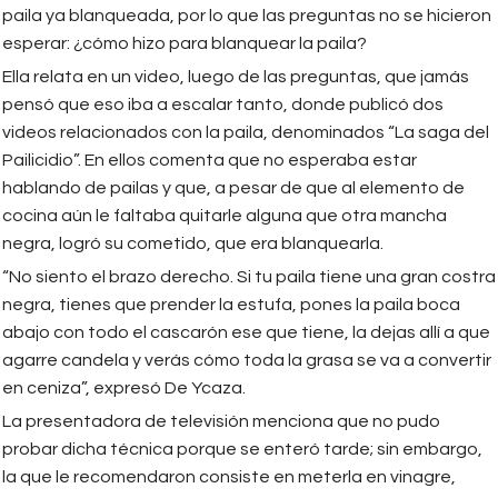
paila ya blanqueada, por lo que las preguntas no se hicieron
esperar: ¿cómo hizo para blanquear la paila?
Ella relata en un video, luego de las preguntas, que jamás
pensó que eso iba a escalar tanto, donde publicó dos
videos relacionados con la paila, denominados “La saga del
Pailicidio”. En ellos comenta que no esperaba estar
hablando de pailas y que, a pesar de que al elemento de
cocina aún le faltaba quitarle alguna que otra mancha
negra, logró su cometido, que era blanquearla.
“No siento el brazo derecho. Si tu paila tiene una gran costra
negra, tienes que prender la estufa, pones la paila boca
abajo con todo el cascarón ese que tiene, la dejas allí a que
agarre candela y verás cómo toda la grasa se va a convertir
en ceniza”, expresó De Ycaza.
La presentadora de televisión menciona que no pudo
probar dicha técnica porque se enteró tarde; sin embargo,
la que le recomendaron consiste en meterla en vinagre,