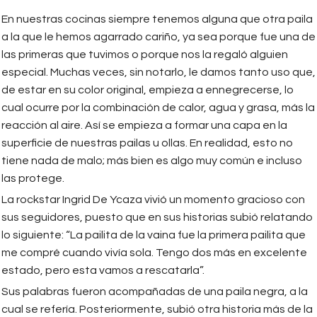
En nuestras cocinas siempre tenemos alguna que otra paila
a la que le hemos agarrado cariño, ya sea porque fue una de
las primeras que tuvimos o porque nos la regaló alguien
especial. Muchas veces, sin notarlo, le damos tanto uso que,
de estar en su color original, empieza a ennegrecerse, lo
cual ocurre por la combinación de calor, agua y grasa, más la
reacción al aire. Así se empieza a formar una capa en la
superficie de nuestras pailas u ollas. En realidad, esto no
tiene nada de malo; más bien es algo muy común e incluso
las protege.
La rockstar Ingrid De Ycaza vivió un momento gracioso con
sus seguidores, puesto que en sus historias subió relatando
lo siguiente: “La pailita de la vaina fue la primera pailita que
me compré cuando vivía sola. Tengo dos más en excelente
estado, pero esta vamos a rescatarla”.
Sus palabras fueron acompañadas de una paila negra, a la
cual se refería. Posteriormente, subió otra historia más de la