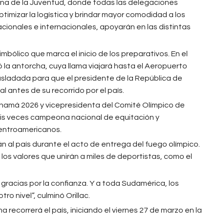
cana de la Juventud, donde todas las delegaciones
timizar la logística y brindar mayor comodidad a los
cionales e internacionales, apoyarán en las distintas
mbólico que marca el inicio de los preparativos. En el
la antorcha, cuya llama viajará hasta el Aeropuerto
asladada para que el presidente de la República de
l antes de su recorrido por el país.
anamá 2026 y vicepresidenta del Comité Olímpico de
is veces campeona nacional de equitación y
Centroamericanos.
rán al país durante el acto de entrega del fuego olímpico.
 los valores que unirán a miles de deportistas, como el
gracias por la confianza. Y a toda Sudamérica, los
o nivel”, culminó Orillac.
 recorrerá el país, iniciando el viernes 27 de marzo en la