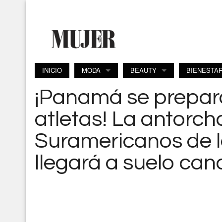
Pasar al contenido principal
INICIO
MODA
BEAUTY
BIENESTA
¡Panamá se prepara 
atletas! La antorch
Suramericanos de 
llegará a suelo can