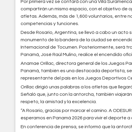
Por primera vez se contará con una Villa Surameri
compartirán un mismo espacio, con el objetivo de op
atletas. Además, más de 1,600 voluntarios, entre na
competencias y funciones.
Desde Rosario, Argentina, se llevó a cabo un acto si
monumento de la bandera de la ciudad se encendió 
Internacional de Tocumen. Posteriormente, será tr
Panamá, José Raúl Mulino, realice el encendido oficia
Anamae Orillac, directora general de los Juegos P
Panamá, también es una destacada deportista, se
representante del país en los Juegos Deportivos 
Orillac dirigió unas palabras a los atletas que llega
Señaló que, junto con la antorcha, también viajarán
respeto, la amistad y la excelencia.
“A Rosario, gracias por marcar el camino. A ODESUR 
esperamos en Panamá 2026 para vivir el deporte a otr
En conferencia de prensa, se informó que la antorcha