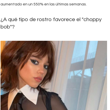
aumentado en un 550% en las últimas semanas.
¿A qué tipo de rostro favorece el "choppy
bob"?
320339972_831680611428056_3797