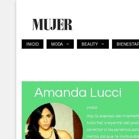
Pasar al contenido principal
INICIO
MODA
BEAUTY
BIENESTA
Amanda Lucci
¡Hola!
Soy la esposa del marketi
todo fiel creyente del pod
conectar a las personas par
metas, así que te invito a di