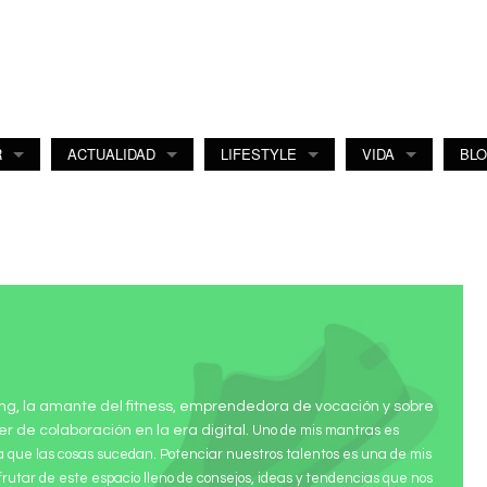
R
ACTUALIDAD
LIFESTYLE
VIDA
BL
ng, la amante del fitness, emprendedora de vocación y sobre
er de colaboración en la era digital.
Uno de mis mantras es
a que las cosas sucedan. Potenciar nuestros talentos es una de mis
sfrutar de este espacio lleno de consejos, ideas y tendencias que nos