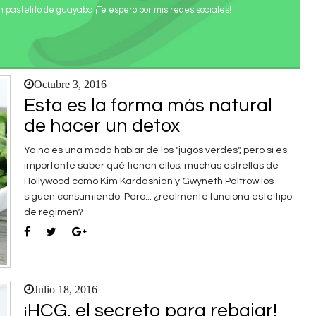
pastelito de guayaba ¡Te espero por mis redes sociales!
Octubre 3, 2016
Esta es la forma más natural
de hacer un detox
Ya no es una moda hablar de los "jugos verdes", pero sí es
importante saber qué tienen ellos; muchas estrellas de
Hollywood como Kim Kardashian y Gwyneth Paltrow los
siguen consumiendo. Pero... ¿realmente funciona este tipo
de régimen?
Julio 18, 2016
¡HCG, el secreto para rebajar!