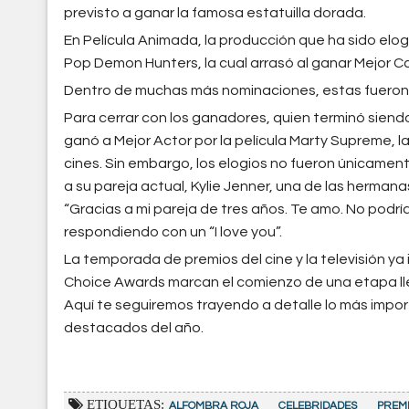
previsto a ganar la famosa estatuilla dorada.
En Película Animada, la producción que ha sido elo
Pop Demon Hunters, la cual arrasó al ganar Mejor Ca
Dentro de muchas más nominaciones, estas fueron 
Para cerrar con los ganadores, quien terminó sien
ganó a Mejor Actor por la película Marty Supreme, l
cines. Sin embargo, los elogios no fueron únicamen
a su pareja actual, Kylie Jenner, una de las herman
“Gracias a mi pareja de tres años. Te amo. No podría
respondiendo con un “I love you”.
La temporada de premios del cine y la televisión ya i
Choice Awards marcan el comienzo de una etapa l
Aquí te seguiremos trayendo a detalle lo más impo
destacados del año.
ETIQUETAS:
ALFOMBRA ROJA
CELEBRIDADES
PREM