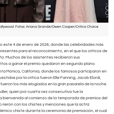
Hollywood. Fotos: Ariana Grande/Owen Cooper/Critics Choice
bo este 4 de enero de 2026, donde las celebridades más
esentes para el reconocimiento, en el que los críticos de
año. Muchos de los asistentes recibieron sus
ritos a ganar el premio quedaron en segundo plano.
nta Mónica, California, donde los famosos participaron en
estidas por la crítica fueron Elle Fanning, Jacob Elordi,
ueron los más elogiados en la gran pasarela de la noche.
ler, quien por cuarta vez consecutiva fue la
a bienvenida al comienzo de la temporada de premios del
lico rieron con los chistes y menciones que la actriz
lémico chiste durante la ceremonia de premiación, el cual