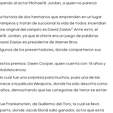
yendo al actor Michael B. Jordan, a quien no pareció
 la historia de dos hermanos que emprenden en un lugar
vampiros y tratan de succionar la vida de todos. Incendian
re original del vampiro es David Zaslav”. Ante esto, el
 B. Jordan, ya que el chiste era un juego de palabras
avid Zaslav es presidente de Warner Bros.
 algunos de los presentadores, donde compartieron sus
e estos premios: Owen Cooper, quien cuenta con 16 años y
x Adolescencia.
 lo cual fue una sorpresa para muchos, pues una de las
tenece a la película Weapons, donde ha sido descrita como
os años, demostrando que las categorías de terror se están
ue Frankenstein, de Guillermo del Toro, la cual se llevó
parto, donde Jacob Elordi salió ganador, actor que está