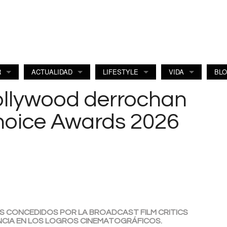
R
ACTUALIDAD
LIFESTYLE
VIDA
BL
ollywood derrochan
 Choice Awards 2026
S CONCEDIDOS POR LA BROADCAST FILM CRITICS
NCIA EN LOS LOGROS CINEMATOGRÁFICOS.