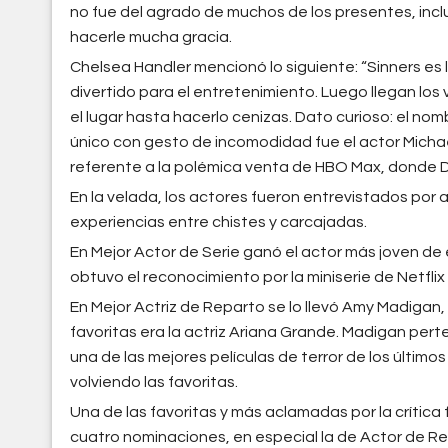
no fue del agrado de muchos de los presentes, inclu
hacerle mucha gracia.
Chelsea Handler mencionó lo siguiente: “Sinners es
divertido para el entretenimiento. Luego llegan los 
el lugar hasta hacerlo cenizas. Dato curioso: el nomb
único con gesto de incomodidad fue el actor Michael
referente a la polémica venta de HBO Max, donde D
En la velada, los actores fueron entrevistados por
experiencias entre chistes y carcajadas.
En Mejor Actor de Serie ganó el actor más joven d
obtuvo el reconocimiento por la miniserie de Netfli
En Mejor Actriz de Reparto se lo llevó Amy Madigan,
favoritas era la actriz Ariana Grande. Madigan per
una de las mejores películas de terror de los últim
volviendo las favoritas.
Una de las favoritas y más aclamadas por la crítica f
cuatro nominaciones, en especial la de Actor de Re