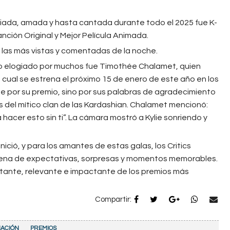
giada, amada y hasta cantada durante todo el 2025 fue K-
nción Original y Mejor Película Animada.
las más vistas y comentadas de la noche.
do elogiado por muchos fue Timothée Chalamet, quien
a cual se estrena el próximo 15 de enero de este año en los
te por su premio, sino por sus palabras de agradecimiento
as del mítico clan de las Kardashian. Chalamet mencionó:
 hacer esto sin ti”. La cámara mostró a Kylie sonriendo y
nició, y para los amantes de estas galas, los Critics
lena de expectativas, sorpresas y momentos memorables.
rtante, relevante e impactante de los premios más
Compartir:
IACIÓN
PREMIOS